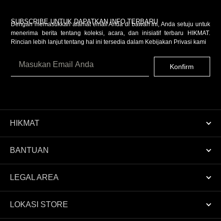
SUBSCRIBE UNTUK DAPATKAN INFO TERBARU
Dengan memasukkan alamat email Anda di bawah ini, Anda setuju untuk
menerima berita tentang koleksi, acara, dan inisiatif terbaru HIKMAT.
Rincian lebih lanjut tentang hal ini tersedia dalam
Kebijakan Privasi
kami
Konfirm
HIKMAT
BANTUAN
LEGAL AREA
LOKASI STORE