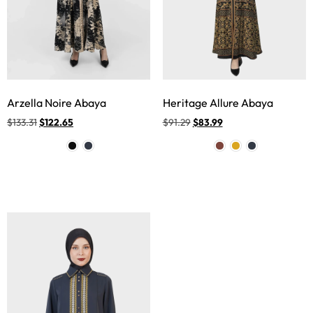
Arzella Noire Abaya
Heritage Allure Abaya
$
133.31
$
122.65
$
91.29
$
83.99