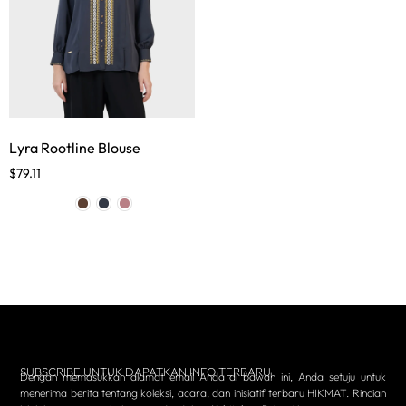
Lyra Rootline Blouse
$
79.11
SUBSCRIBE UNTUK DAPATKAN INFO TERBARU
Dengan memasukkan alamat email Anda di bawah ini, Anda setuju untuk
menerima berita tentang koleksi, acara, dan inisiatif terbaru HIKMAT. Rincian