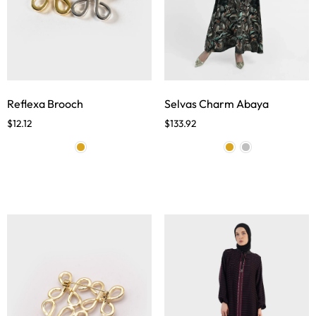
Reflexa Brooch
Selvas Charm Abaya
$
12.12
$
133.92