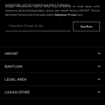
SUBSCRIBE UNTUK DAPATKAN INFO TERBARU
Dengan memasukkan alamat email Anda di bawah ini, Anda setuju untuk
menerima berita tentang koleksi, acara, dan inisiatif terbaru HIKMAT. Rincian
lebih lanjut tentang hal ini tersedia dalam
Kebijakan Privasi
kami
Konfirm
HIKMAT
BANTUAN
LEGAL AREA
LOKASI STORE