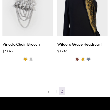
Vincula Chain Brooch
Wildora Grace Headscarf
$
33.43
$
33.43
←
1
2