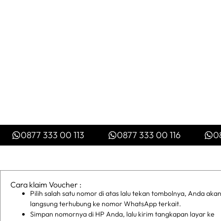
0877 333 00 113
0877 333 00 116
0
Cara klaim Voucher :
Pilih salah satu nomor di atas lalu tekan tombolnya, Anda aka
langsung terhubung ke nomor WhatsApp terkait.
Simpan nomornya di HP Anda, lalu kirim tangkapan layar ke