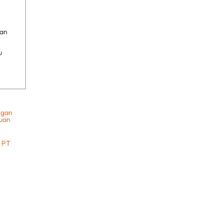
gan
u
ngan
uan
a PT