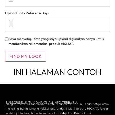
Upload Foto Referensi Baju
Saya menyetujui foto yang saya upload digunakan hanya untuk
memberikan rekomendasi produk HIKMAT.
FIND MY LOOK
INI HALAMAN CONTOH
SUBSCRIBE UNTUK DAPATKAN INFO TERBARU
Dengan memasukkan alamat email Anda di bawah ini, Anda setuju untuk
menerima berita tentang koleksi, acara, dan inisiatif terbaru HIKMAT. Rincian
lebih lanjut tentang hal ini tersedia dalam
Kebijakan Privasi
kami