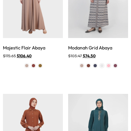
Majestic Flair Abaya
Modanah Grid Abaya
$
115.65
$
106.40
$
103.47
$
74.50