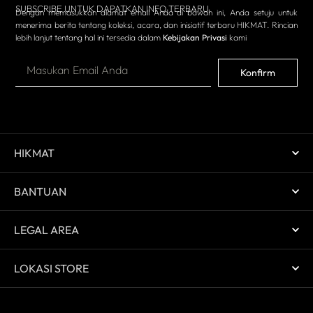
SUBSCRIBE UNTUK DAPATKAN INFO TERBARU
Dengan memasukkan alamat email Anda di bawah ini, Anda setuju untuk
menerima berita tentang koleksi, acara, dan inisiatif terbaru HIKMAT. Rincian
lebih lanjut tentang hal ini tersedia dalam
Kebijakan Privasi
kami
Konfirm
HIKMAT
BANTUAN
LEGAL AREA
LOKASI STORE