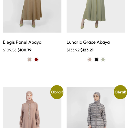
Elegis Panel Abaya
Lunaria Grace Abaya
$
109.56
$
100.79
$
133.92
$
123.21
Obral!
Obral!