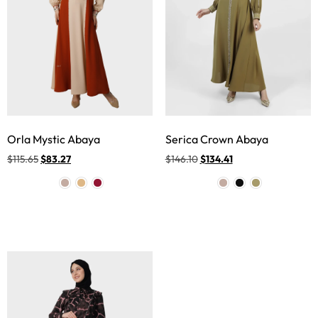
Orla Mystic Abaya
Serica Crown Abaya
$
115.65
$
83.27
$
146.10
$
134.41