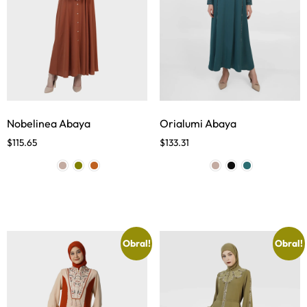
Nobelinea Abaya
Orialumi Abaya
$
115.65
$
133.31
Obral!
Obral!