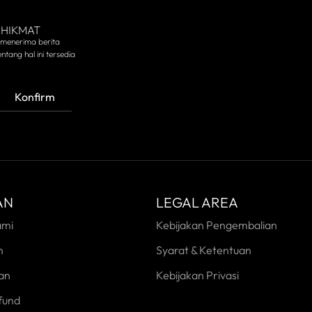
 HIKMAT
 menerima berita
ntang hal ini tersedia
Konfirm
AN
LEGAL AREA
ami
Kebijakan Pengembalian
n
Syarat & Ketentuan
an
Kebijakan Privasi
fund