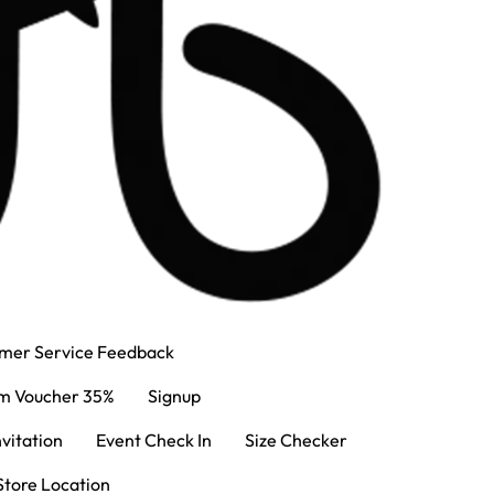
mer Service Feedback
m Voucher 35%
Signup
nvitation
Event Check In
Size Checker
Store Location