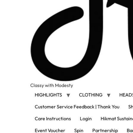
Classy with Modesty
HIGHLIGHTS
CLOTHING
HEAD
Customer Service Feedback | Thank You
Sh
Care Instructions
Login
Hikmat Sustaina
Event Voucher
Spin
Partnership
Ba