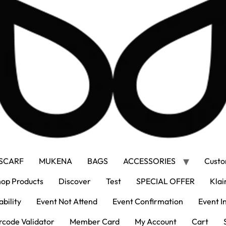
SCARF
MUKENA
BAGS
ACCESSORIES
Custo
op Products
Discover
Test
SPECIAL OFFER
Klai
bility
Event Not Attend
Event Confirmation
Event I
rcode Validator
Member Card
My Account
Cart