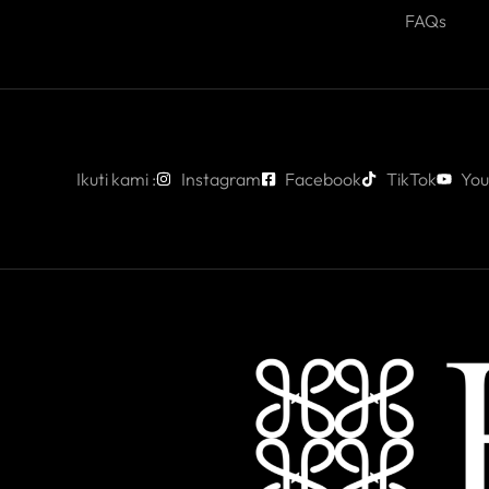
FAQs
Ikuti kami :
Instagram
Facebook
TikTok
You