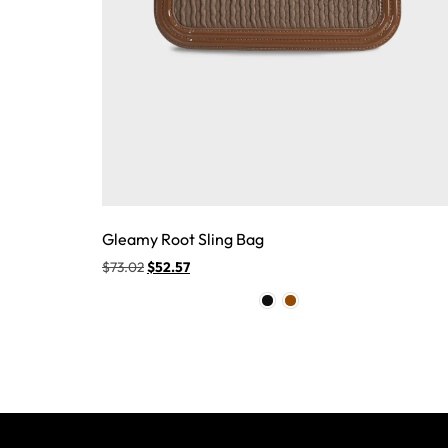
Gleamy Root Sling Bag
$
73.02
$
52.57