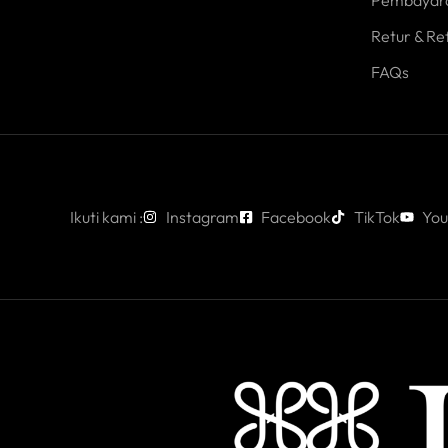
Pembayar
Retur & Re
FAQs
Ikuti kami :
Instagram
Facebook
TikTok
You