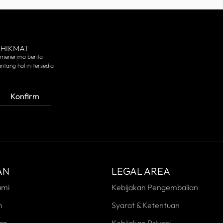
 HIKMAT
 menerima berita
ntang hal ini tersedia
Konfirm
AN
LEGAL AREA
ami
Kebijakan Pengembalian
n
Syarat & Ketentuan