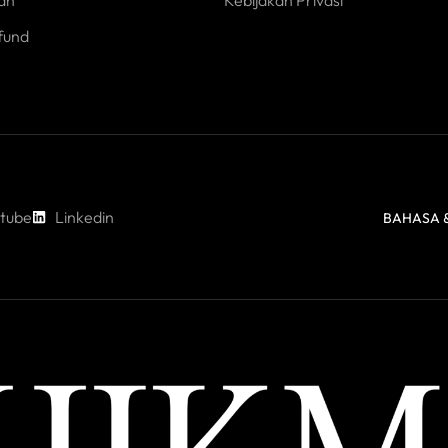
an
Kebijakan Privasi
fund
tube
Linkedin
BAHASA &