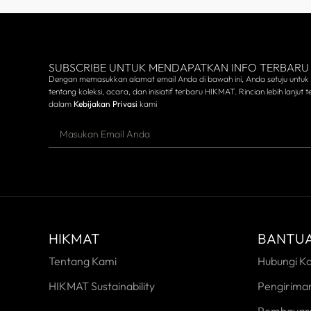
SUBSCRIBE UNTUK MENDAPATKAN INFO TERBARU
Dengan memasukkan alamat email Anda di bawah ini, Anda setuju untuk
tentang koleksi, acara, dan inisiatif terbaru HIKMAT. Rincian lebih lanjut te
dalam
Kebijakan Privasi
kami
HIKMAT
BANTU
Tentang Kami
Hubungi K
HIKMAT Sustainability
Pengirima