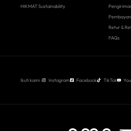
HIKMAT Sustainability
Pengirima
Pembayar
Retur & Re
FAQs
Ikuti kami :
Instagram
Facebook
TikTok
You