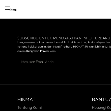
Menu
SUBSCRIBE UNTUK MENDAPATKAN INFO TERBARU
Dengan memasukkan alamat email Anda di bawah ini, Anda setuju untuk
tentang koleksi, acara, dan inisiatif terbaru HIKMAT. Rincian lebih lanjut te
dalam
Kebijakan Privasi
kami
HIKMAT
BANTU
Tentang Kami
Hubungi K