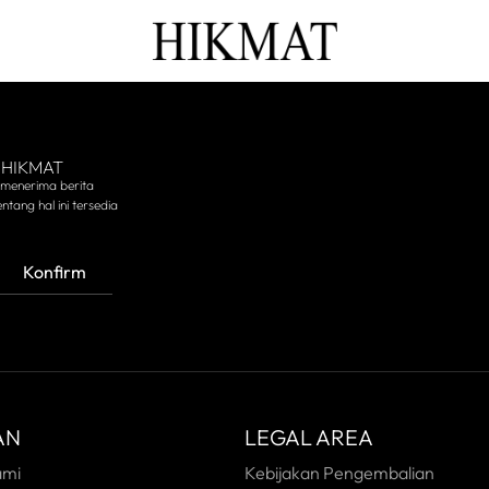
 HIKMAT
 menerima berita
ntang hal ini tersedia
Konfirm
AN
LEGAL AREA
ami
Kebijakan Pengembalian