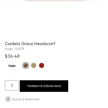
Cordela Grace Headscarf
Kode : S2078
$
36.48
Color
TAMBAH KE KERANJANG
Syarat & Ketentuan