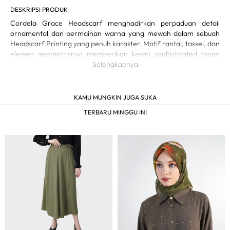
DESKRIPSI PRODUK
Cordela Grace Headscarf menghadirkan perpaduan detail
ornamental dan permainan warna yang mewah dalam sebuah
Headscarf Printing yang penuh karakter. Motif rantai, tassel, dan
elemen geometrisnya memberikan kesan sophisticated tanpa
kehilangan sentuhan modern. Teksturnya yang halus dan ringan
Selengkapnya
membuatnya nyaman dipakai sepanjang hari, baik untuk
tampilan formal maupun kasual yang lebih refined.
KAMU MUNGKIN JUGA SUKA
Headscarf Printing dengan motif ornamental yang kaya
detail
TERBARU MINGGU INI
Tekstur lembut, ringan, dan mudah dibentuk
Finishing rapi untuk tampilan lebih premium
Pilihan ideal untuk gaya elegan di berbagai kesempatan
Mudah dipadukan dengan aneka warna outfit