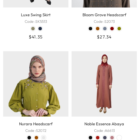
Luxe Swing Skirt
Bloom Grove Headscarf
Code :
SK5513
Code :
S2073
$
41.35
$
27.34
Nurara Headscarf
Noble Essence Abaya
Code :
S2072
Code :
A6613