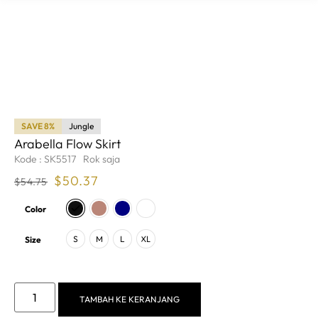
SAVE 8%
Jungle
Arabella Flow Skirt
Kode : SK5517
Rok saja
$
50.37
$
54.75
Color
S
M
L
XL
Size
TAMBAH KE KERANJANG