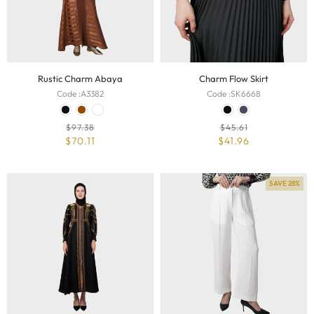
Rustic Charm Abaya
Charm Flow Skirt
Code :
A3382
Code :
SK6668
$
97.38
$
45.61
$
70.11
$
41.96
SAVE 28%