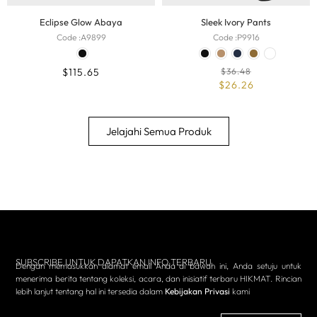
Eclipse Glow Abaya
Sleek Ivory Pants
Code :
A9899
Code :
P9916
$
115.65
$
36.48
$
26.26
Jelajahi Semua Produk
Semua Produk
Abaya
Dress
One Set
Atasan
Bawahan
Headsca
SUBSCRIBE UNTUK DAPATKAN INFO TERBARU
Dengan memasukkan alamat email Anda di bawah ini, Anda setuju untuk
menerima berita tentang koleksi, acara, dan inisiatif terbaru HIKMAT. Rincian
lebih lanjut tentang hal ini tersedia dalam
Kebijakan Privasi
kami