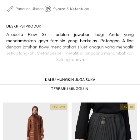
Syarat & Ketentuan
Panduan Ukuran
DESKRIPSI PRODUK
Arabella Flow Skirt adalah jawaban bagi Anda yang
mendambakan gaya feminin yang berkelas. Potongan A-line
dengan jatuhan flowy menciptakan siluet anggun yang mengalir
setiap langkah. Detail gesper metalik di pinggang menambahkan
sentuhan eksklusif yang halus namun mencuri perhatian.
Selengkapnya
Rok A-line dengan detail pleats lembut
Material ringan yang nyaman dan tidak menerawang
KAMU MUNGKIN JUGA SUKA
Aksen gesper logam di bagian pinggang
Panjang midi modest-friendly
TERBARU MINGGU INI
SAVE 28%
SAVE 8%