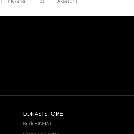
Mukena
Tas
Aksesoris
LOKASI STORE
Butik HIKMAT
Shopping Center