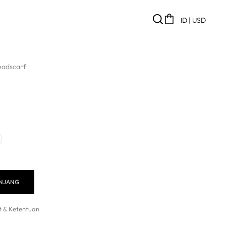
ID | USD
eadscarf
ANJANG
t & Ketentuan