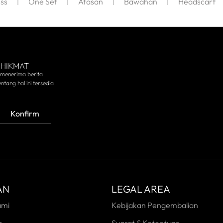
ss
One Set
Atasan
Bawahan
Headscarf
 HIKMAT
 menerima berita
ntang hal ini tersedia
Konfirm
AN
LEGAL AREA
ami
Kebijakan Pengembalian
n
Syarat & Ketentuan