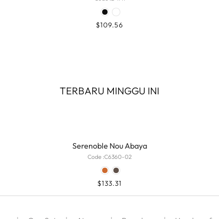
$
109.56
TERBARU MINGGU INI
Serenoble Nou Abaya
Code :
C6360-02
$
133.31