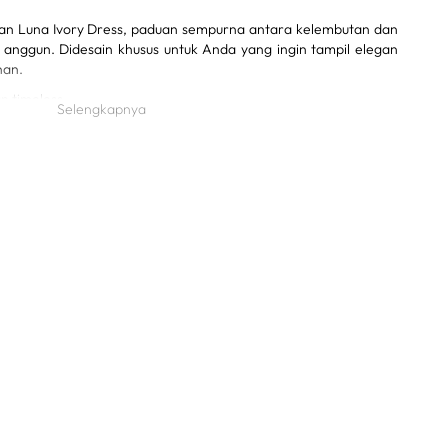
an Luna Ivory Dress, paduan sempurna antara kelembutan dan
anggun. Didesain khusus untuk Anda yang ingin tampil elegan
nan.
n timeless
Selengkapnya
rikan kesan ringan dan anggun
n aksen kancing premium
nyaman untuk aktivitas seharian
maupun casual