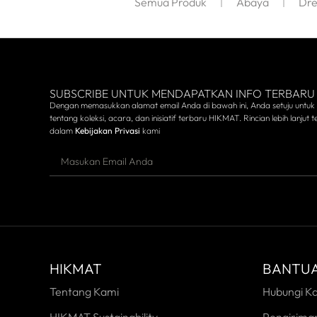
Semua Produk
Abaya
Dre
SUBSCRIBE UNTUK MENDAPATKAN INFO TERBARU
Dengan memasukkan alamat email Anda di bawah ini, Anda setuju untuk
tentang koleksi, acara, dan inisiatif terbaru HIKMAT. Rincian lebih lanjut te
dalam
Kebijakan Privasi
kami
HIKMAT
BANTU
Tentang Kami
Hubungi K
HIKMAT Sustainability
Pengirima