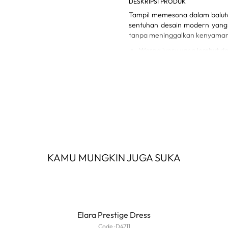
DESKRIPSI PRODUK
Tampil memesona dalam balut
sentuhan desain modern yang 
tanpa meninggalkan kenyama
Warna ivory yang lembut da
Siluet longgar yang membe
Detail kerah elegan denga
Material ringan, adem, dan 
Cocok untuk acara formal 
KAMU MUNGKIN JUGA SUKA
Elara Prestige Dress
Code :
D4711