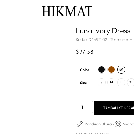
Luna Ivory Dress
Kode : D4492-02
Termasuk H
$
97.38
Color
S
M
L
XL
Size
TAMBAH KE KER
Panduan Ukuran
Syara