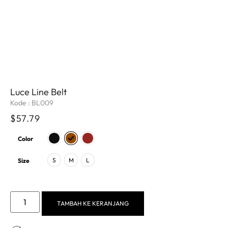
Luce Line Belt
Kode : BL009
$
57.79
Color
S
M
L
Size
TAMBAH KE KERANJANG