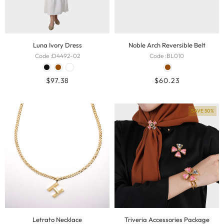
Luna Ivory Dress
Noble Arch Reversible Belt
Code :
D4492-02
Code :
BL010
$
97.38
$
60.23
SAVE 50%
Letrato Necklace
Triveria Accessories Package