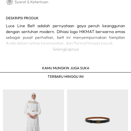
Syarat & Ketentuan
DESKRIPSI PRODUK
Luce Line Belt adalah pernyataan gaya penuh keanggunan
dengan sentuhan modern. Dihiasi logo HIKMAT berwarna emas
sebagai pusat perhatian, belt ini menyempurnakan tampilan
Anda dalam setiap kesempatan, dari formal hingga kasual.
Selengkapnya
Aksen buckle emas eksklusif bertuliskan HIKMAT
Terbuat dari material kulit sintetis premium
Tersedia dalam tiga warna elegan: Hitam, Cokelat, dan
KAMU MUNGKIN JUGA SUKA
Merah
Ukuran dapat disesuaikan untuk kenyamanan optimal
TERBARU MINGGU INI
Detail jahitan rapi dan presisi