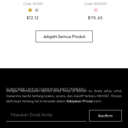
Code :
W405
Code :
WE2601
$
12.12
$
115.65
Jelajahi Semua Produk
Semua Produk
Abaya
Dress
One Set
Atasan
Bawahan
Headsca
SUBSCRIBE UNTUK DAPATKAN INFO TERBARU
Dengan memasukkan alamat email Anda di bawah ini, Anda setuju untuk
menerima berita tentang koleksi, acara, dan inisiatif terbaru HIKMAT. Rincian
lebih lanjut tentang hal ini tersedia dalam
Kebijakan Privasi
kami
Konfirm